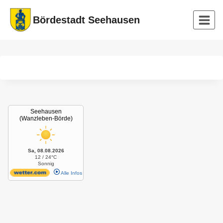
Zum
Bördestadt Seehausen
Inhalt
springen
Seehausen
(Wanzleben-Börde)
Sa, 08.08.2026
12 / 24°C
Sonnig
Alle Infos