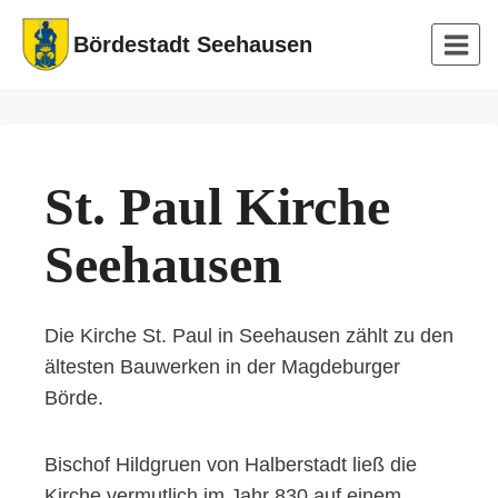
Zum
Bördestadt Seehausen
Inhalt
springen
St. Paul Kirche
Seehausen
Die Kirche St. Paul in Seehausen zählt zu den
ältesten Bauwerken in der Magdeburger
Börde.
Bischof Hildgruen von Halberstadt ließ die
Kirche vermutlich im Jahr 830 auf einem